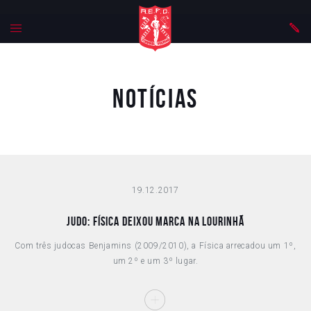
Notícias
19.12.2017
JUDO: FÍSICA DEIXOU MARCA NA LOURINHÃ
Com três judocas Benjamins (2009/2010), a Física arrecadou um 1º,
um 2º e um 3º lugar.