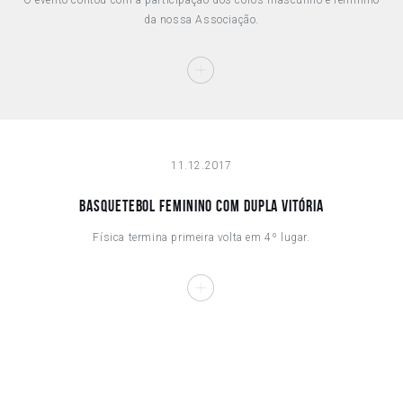
O evento contou com a participação dos coros masculino e feminino
da nossa Associação.
11.12.2017
BASQUETEBOL FEMININO COM DUPLA VITÓRIA
Física termina primeira volta em 4º lugar.