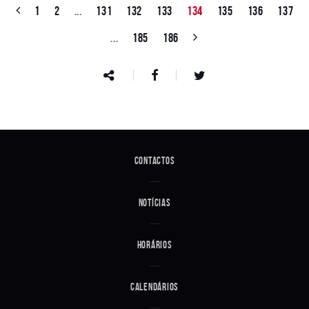
1
2
...
131
132
133
134
135
136
137
...
185
186
Contactos
Notícias
Horários
Calendários