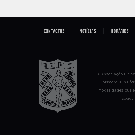
Contactos
Notícias
Horários
A Associação Físic
primordial na fo
modalidades que e
sócios