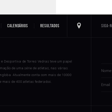
Calendários
Resultados
a e Desportiva de Torres Vedras teve um papel
rmação de uma série de atletas, nas várias
ngloba. Atualmente conta com mais de 10000
 e mais de 400 atletas federados.