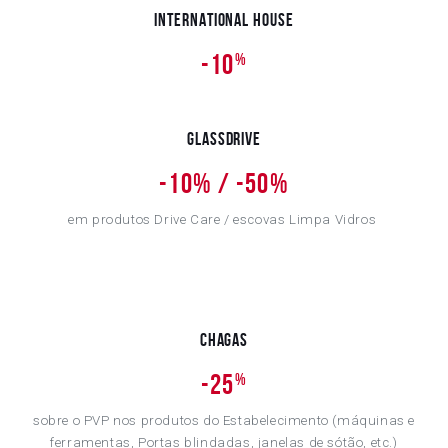
International House
-10
%
Glassdrive
-10% / -50%
em produtos Drive Care / escovas Limpa Vidros
Chagas
-25
%
sobre o PVP nos produtos do Estabelecimento (máquinas e
ferramentas, Portas blindadas, janelas de sótão, etc.)