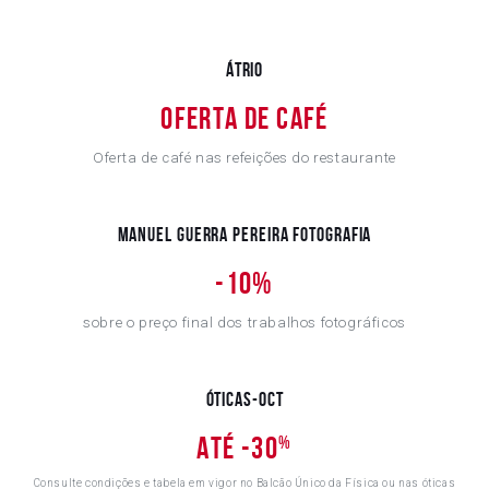
Átrio
Oferta de Café
Oferta de café nas refeições do restaurante
Manuel Guerra Pereira Fotografia
-
10%
sobre o preço final dos trabalhos fotográficos
Óticas-OCT
Até -30
%
Consulte condições e tabela em vigor no Balcão Único da Física ou nas óticas