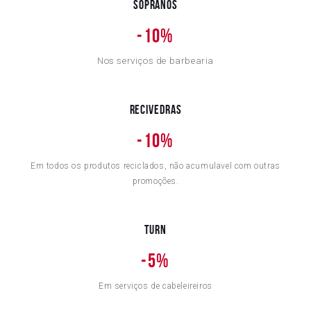
Sopranos
-
10%
Nos serviços de barbearia
Recivedras
-
10%
Em todos os produtos reciclados, não acumulavel com outras
promoções.
Turn
-
5%
Em serviços de cabeleireiros