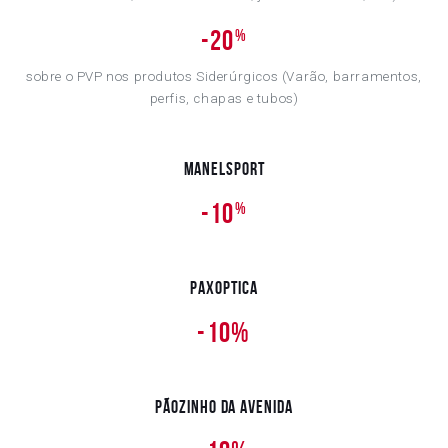
-20
%
sobre o PVP nos produtos Siderúrgicos (Varão, barramentos,
perfis, chapas e tubos)
Manelsport
-10
%
PaxOptica
-
10%
Pãozinho da Avenida