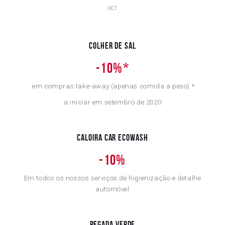
OCT
Colher de Sal
-
10%
*
em compras take-away (apenas comida a peso) *
a iniciar em setembro de 2020
Caloira Car Ecowash
-
10%
Em todos os nossos serviços de higienização e detalhe
automóvel
Pegada Verde