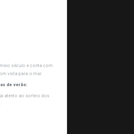
o
 meio século e conta com
om vista para o mar.
as de verão:
eja atento ao sorteio dos
.