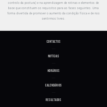
controlo da postura) e na aprendizagem de rotinas e elementos de
base que constituem os requisitos para as fases seguintes. Uma
forma divertida de promover o aumento da condição física e de nos
sentirmos livres.
Contactos
Notícias
Horários
Calendários
Resultados