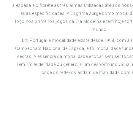
a espada e o florete as três armas utilizadas até aos no
suas especificidades. A Esgrima surge como modalid
logo nos primeiros jogos da Era Moderna e tem hoje for
mundo.
Em Portugal a modalidade existe desde 1908, com a r
Campeonato Nacional de Espada, e foi modalidade funda
Vedras. A essência da modalidade é tocar sem ser tocad
sem limite de idade ou género. É um desporto individual e 
onde os reflexos andam de mão dada com a