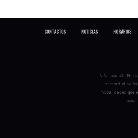
Contactos
Notícias
Horários
A Associação Físic
primordial na fo
modalidades que e
sócios