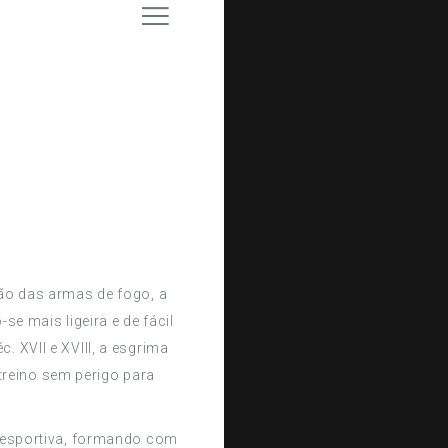
ção das armas de fogo, a
e mais ligeira e de fácil
 XVII e XVIII, a esgrima
 treino sem perigo para
 desportiva, formando com