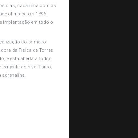
ssos dias, cada uma com as
ade olímpica em 1896,
te implantação em todo o
ealização do primeiro
dora da Física de Torres
o, e está aberta a todos
exigente ao nível físico,
 adrenalina.