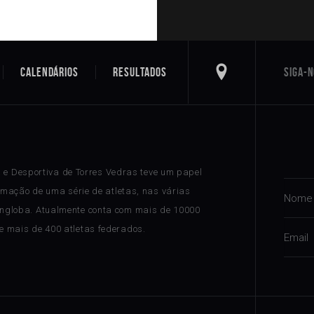
Calendários
Resultados
a e Desportiva de Torres Vedras teve um papel
rmação de uma série de atletas, nas várias
ngloba. Atualmente conta com mais de 10000
 e mais de 400 atletas federados.