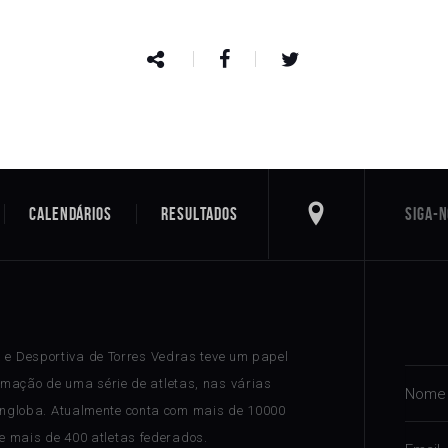
Calendários
Resultados
a e Desportiva de Torres Vedras teve um papel
rmação de uma série de atletas, nas várias
ngloba. Atualmente conta com mais de 10000
 e mais de 400 atletas federados.