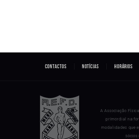
Contactos
Notícias
Horários
A Associação Físic
primordial na fo
modalidades que e
sócios