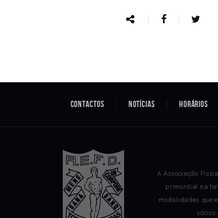
Contactos
Notícias
Horários
A Associação Físic
primordial na fo
modalidades que e
sócios