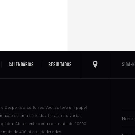
Calendários
Resultados
a e Desportiva de Torres Vedras teve um papel
rmação de uma série de atletas, nas várias
ngloba. Atualmente conta com mais de 10000
 e mais de 400 atletas federados.