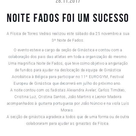
28.11.2017
NOITE FADOS FOI UM SUCESSO
A Física de Torres Vedras realizou este sábado dia 25 novembro a sua
3ª Noite de Fados.
O evento esteve a cargo da seção de Ginástica e contou com a
colaboração dos pais das atletas em toda a organização do mesmo.
Uma magnifica Noite de Fados, que teve como objetivo a angariação
de fundos para ajudar na deslocação da equipa de Ginástica
Acrobática à Bélgica para participar no 11º EUROGYM, Festival
Europeu de Ginástica que decorrerá em julho do próximo ano.
A noite contou com os fadistas Alexandra Avelar, Carlos Timóteo,
Cristina Luz, Cristina Santos, João Martins e Leonor Madeira
acompanhados à guitarra portuguesa por João Núncio e na viola Luís
Morais.
A secção de ginástica agradece a todos que de uma forma ou de outra
colaboraram para ajudar as ginastas da Física.