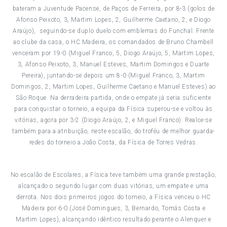
bateram a Juventude Pacense, de Paços de Ferreira, por 8-3 (golos de
Afonso Peixoto, 3, Martim Lopes, 2, Guilherme Caetano, 2, e Diogo
Araújo), seguindo-se duplo duelo com emblemas do Funchal. Frente
ao clube da casa, o HC Madeira, os comandados de Bruno Chambell
venceram por 19-0 (Miguel Franco, 5, Diogo Araújo, 5, Martim Lopes,
3, Afonso Peixoto, 3, Manuel Esteves, Martim Domingos e Duarte
Pereira), juntando-se depois um 8-0 (Miguel Franco, 3, Martim
Domingos, 2, Martim Lopes, Guilherme Caetano e Manuel Esteves) ao
São Roque. Na derradeira partida, onde o empate já seria suficiente
para conquistar o torneio, a equipa da Física superou-se e voltou às
vitórias, agora por 3-2 (Diogo Araújo, 2, e Miguel Franco). Realce-se
também para a atribuição, neste escalão, do troféu de melhor guarda-
redes do torneio a João Costa, da Física de Torres Vedras.
No escalão de Escolares, a Física teve também uma grande prestação,
alcançado o segundo lugar com duas vitórias, um empate e uma
derrota. Nos dois primeiros jogos do torneio, a Física venceu o HC
Madeira por 6-0 (José Domingues, 3, Bernardo, Tomás Costa e
Martim Lopes), alcançando idêntico resultado perante o Alenquer e