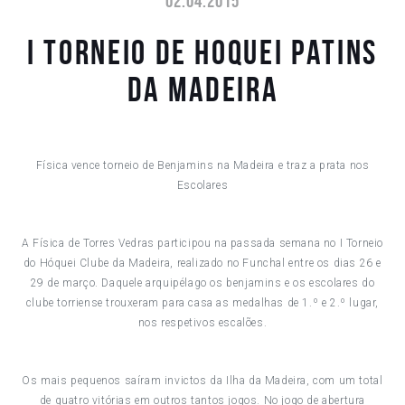
02.04.2015
I TORNEIO DE HOQUEI PATINS
DA MADEIRA
Física vence torneio de Benjamins na Madeira e traz a prata nos
Escolares
A Física de Torres Vedras participou na passada semana no I Torneio
do Hóquei Clube da Madeira, realizado no Funchal entre os dias 26 e
29 de março. Daquele arquipélago os benjamins e os escolares do
clube torriense trouxeram para casa as medalhas de 1.º e 2.º lugar,
nos respetivos escalões.
Os mais pequenos saíram invictos da Ilha da Madeira, com um total
de quatro vitórias em outros tantos jogos. No jogo de abertura