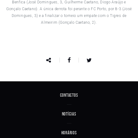
Benfica (José Domingues, 3, Guilherme Caetano, Diogo Araújo e
Gonçalo Caetano). A única derrota foi perante o FC Porto, por 8-3 (José
Domingues, 3) e a finalizar o torneio um empate com o Tigres de
Almeirim (Gonçalo Caetano, 2).
Contactos
Notícias
Horários