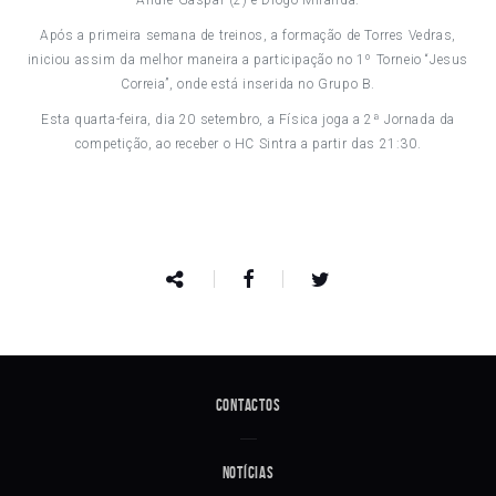
André Gaspar (2) e Diogo Miranda.
Após a primeira semana de treinos, a formação de Torres Vedras,
iniciou assim da melhor maneira a participação no 1º Torneio “Jesus
Correia”, onde está inserida no Grupo B.
Esta quarta-feira, dia 20 setembro, a Física joga a 2ª Jornada da
competição, ao receber o HC Sintra a partir das 21:30.
Contactos
Notícias