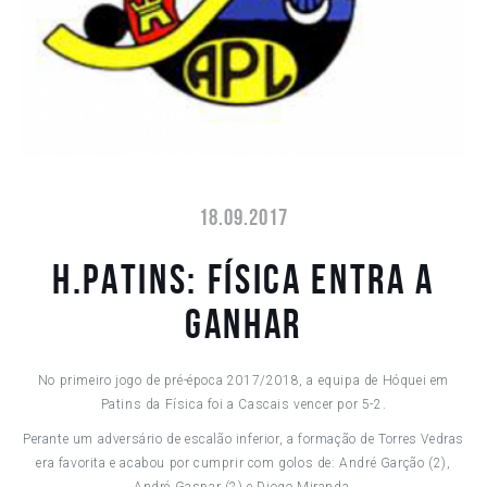
18.09.2017
H.PATINS: FÍSICA ENTRA A
GANHAR
No primeiro jogo de pré-época 2017/2018, a equipa de Hóquei em
Patins da Física foi a Cascais vencer por 5-2.
Perante um adversário de escalão inferior, a formação de Torres Vedras
era favorita e acabou por cumprir com golos de: André Garção (2),