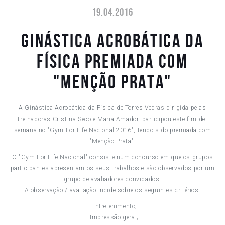
19.04.2016
GINÁSTICA ACROBÁTICA DA
FÍSICA PREMIADA COM
"MENÇÃO PRATA"
A Ginástica Acrobática da Física de Torres Vedras dirigida pelas
treinadoras Cristina Seco e Maria Amador, participou este fim-de-
semana no "Gym For Life Nacional 2016", tendo sido premiada com
"Menção Prata".
O "Gym For Life Nacional" consiste num concurso em que os grupos
participantes apresentam os seus trabalhos e são observados por um
grupo de avaliadores convidados.
A observação / avaliação incide sobre os seguintes critérios:
- Entretenimento;
- Impressão geral;