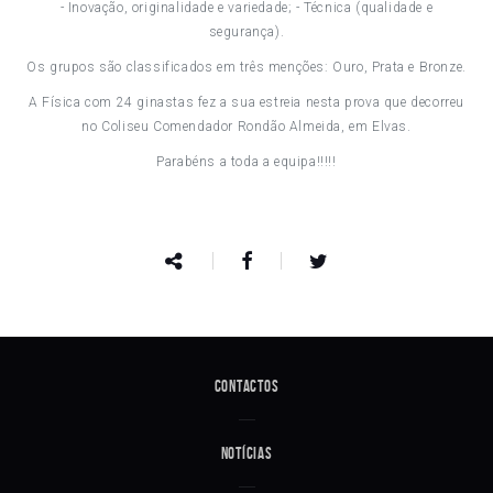
- Inovação, originalidade e variedade; - Técnica (qualidade e
segurança).
Os grupos são classificados em três menções: Ouro, Prata e Bronze.
A Física com 24 ginastas fez a sua estreia nesta prova que decorreu
no Coliseu Comendador Rondão Almeida, em Elvas.
Parabéns a toda a equipa!!!!!
Contactos
Notícias