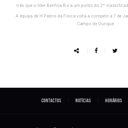
três que o líder Benfica B e a um ponto do 2º classific
A equipa de H.Patins da Física volta a competir a 7 de 
Campo de Ourique.
Contactos
Notícias
Horários