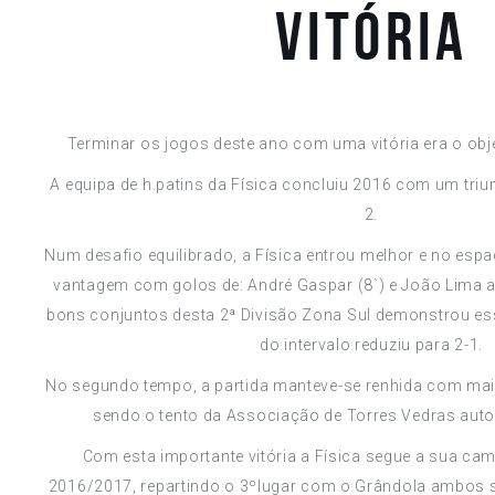
VITÓRIA
Terminar os jogos deste ano com uma vitória era o obje
A equipa de h.patins da Física concluiu 2016 com um triun
2.
Num desafio equilibrado, a Física entrou melhor e no es
vantagem com golos de: André Gaspar (8`) e João Lima a
bons conjuntos desta 2ª Divisão Zona Sul demonstrou ess
do intervalo reduziu para 2-1.
No segundo tempo, a partida manteve-se renhida com mai
sendo o tento da Associação de Torres Vedras auto
Com esta importante vitória a Física segue a sua c
2016/2017, repartindo o 3ºlugar com o Grândola ambo