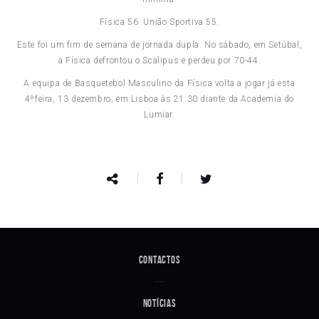
Física 56 União Sportiva 55.
Este foi um fim de semana de jornada dupla. No sábado, em Setúbal,
a Física defrontou o Scalipus e perdeu por 70-44.
A equipa de Basquetebol Masculino da Física volta a jogar já esta
4ªfeira, 13 dezembro, em Lisboa às 21:30 diante da Academia do
Lumiar.
Contactos
Notícias