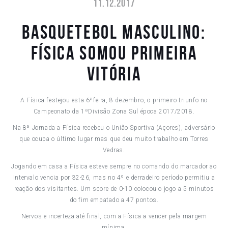
11.12.2017
BASQUETEBOL MASCULINO:
FÍSICA SOMOU PRIMEIRA
VITÓRIA
A Física festejou esta 6ªfeira, 8 dezembro, o primeiro triunfo no
Campeonato da 1ªDivisão Zona Sul época 2017/2018.
Na 8ª Jornada a Física recebeu o União Sportiva (Açores), adversário
que ocupa o último lugar mas que deu muito trabalho em Torres
Vedras.
Jogando em casa a Física esteve sempre no comando do marcador ao
intervalo vencia por 32-26, mas no 4º e derradeiro período permitiu a
reação dos visitantes. Um score de 0-10 colocou o jogo a 5 minutos
do fim empatado a 47 pontos.
Nervos e incerteza até final, com a Física a vencer pela margem
mínima.