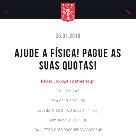
26.01.2016
Ajude a Física! Pague as
suas quotas!
balcao.unico@fisicatvedras.pt
261 335 747
2ª a 6ª: 9:00-21:00
Sábado: 9:00-21:00 (a partir 1 Fev)
Domingos 9:00-13:00
IBAN PT50 001800000583823000148