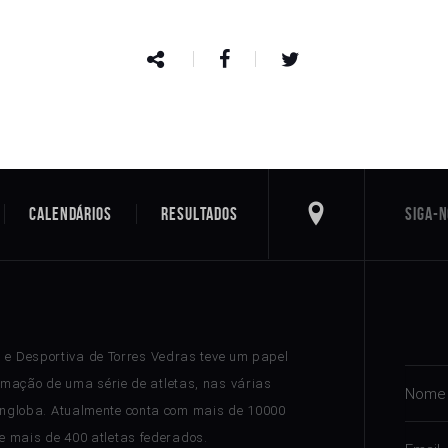
Calendários
Resultados
a e Desportiva de Torres Vedras teve um papel
rmação de uma série de atletas, nas várias
ngloba. Atualmente conta com mais de 10000
 e mais de 400 atletas federados.