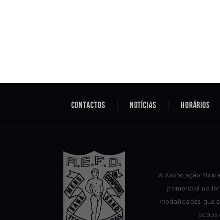
Contactos
Notícias
Horários
A Associação Físic
primordial na fo
modalidades que e
sócios