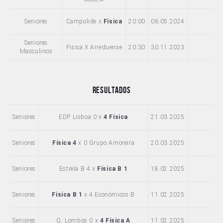
Seniores
Campolide x
Física
20:00
06.05.2024
Seniores
Fisica X Arreduense
20:30
30.11.2023
Masculinos
Resultados
Seniores
EDP Lisboa 0 x
4 Física
21.03.2025
Seniores
Física 4
x 0 Grupo Amoreira
20.03.2025
Seniores
Estrela B 4 x
Física B 1
18.02.2025
Seniores
Física B 1
x 4 Económicos B
11.02.2025
Seniores
Q. Lombos 0 x
4 Física A
11.02.2025