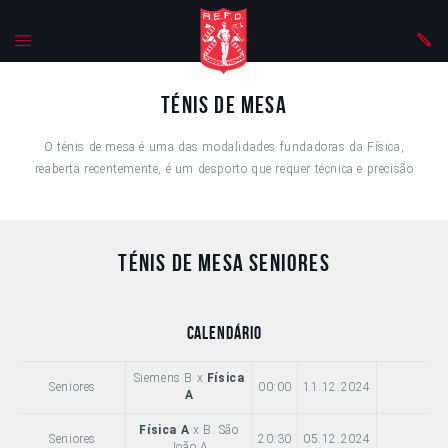
Ténis de mesa
O ténis de mesa é uma das modalidades fundadoras da Física,
reaberta recentemente, é um desporto que requer técnica e precisão
Ténis de Mesa Seniores
Calendário
Siemens B x
Física
Seniores
00:00
11.12.2024
A
Física A
x B. São
Seniores
20:30
05.12.2024
João A