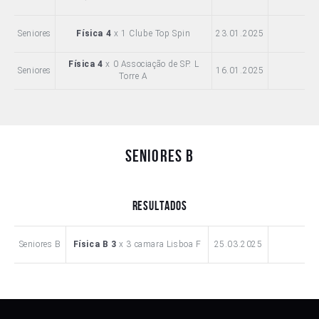
Seniores
Física 4
x 1 Clube Top Spin
23.01.2025
Física 4
x 0 Associação de SP. L
Seniores
16.01.2025
Torre A
Seniores B
Resultados
Seniores B
Física B 3
x 3 camara Lisboa F
25.03.2025