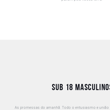
Sub 18 Masculino
As promessas do amanhã. Todo o entusiasmo e união 