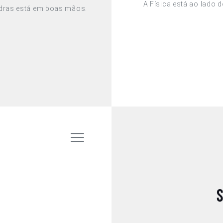
A Física está ao lado 
dras está em boas mãos.
s