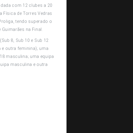
ndada com 12 clubes a 20
a Física de Torres Vedras
roliga, tendo superado o
e Guimarães na Final.
(Sub 8, Sub 10 e Sub 12
 e outra feminina); uma
 18 masculina; uma equipa
quipa masculina e outra