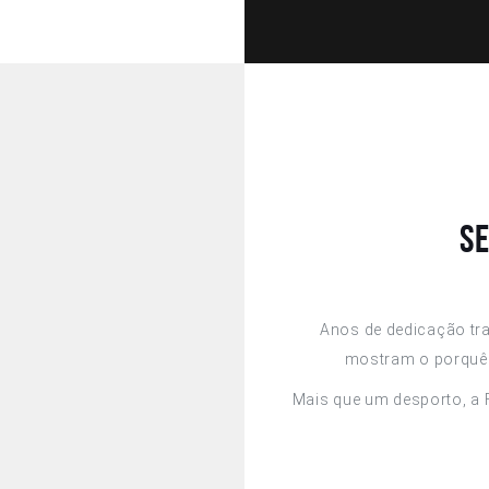
S
Anos de dedicação tr
mostram o porquê 
Mais que um desporto, a 