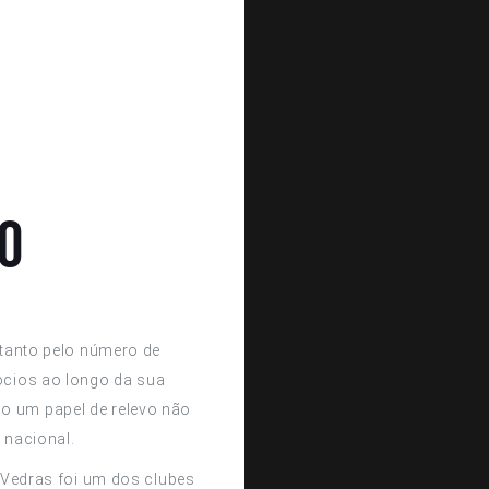
o
tanto pelo número de
ócios ao longo da sua
do um papel de relevo não
e nacional.
 Vedras foi um dos clubes