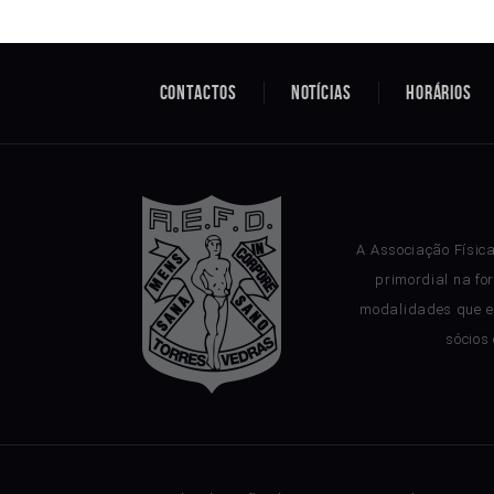
Contactos
Notícias
Horários
A Associação Físic
primordial na fo
modalidades que e
sócios