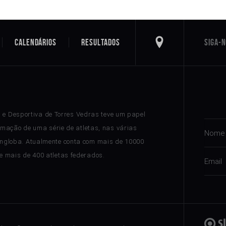
Calendários
Resultados
a e Desportiva de Torres Vedras teve um papel
rmação de uma série de atletas, nas várias
ngloba. Atualmente conta com mais de 10000
 e mais de 400 atletas federados.