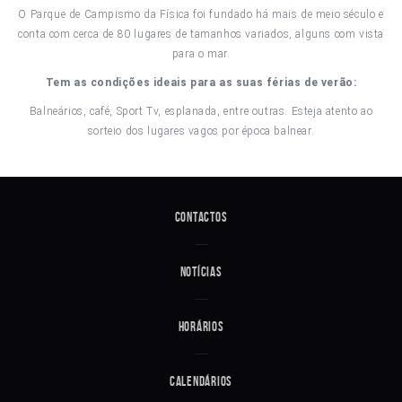
O Parque de Campismo da Física foi fundado há mais de meio século e
conta com cerca de 80 lugares de tamanhos variados, alguns com vista
para o mar.
Tem as condições ideais para as suas férias de verão:
Balneários, café, Sport Tv, esplanada, entre outras. Esteja atento ao
sorteio dos lugares vagos por época balnear.
Contactos
Notícias
Horários
Calendários