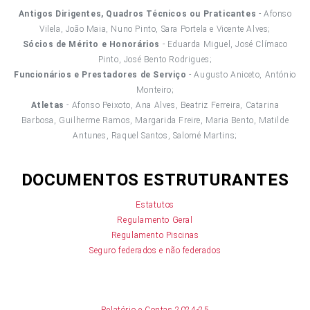
Antigos Dirigentes, Quadros Técnicos ou Praticantes
- Afonso
Vilela, João Maia, Nuno Pinto, Sara Portela e Vicente Alves;
Sócios de Mérito e Honorários
- Eduarda Miguel, José Clímaco
Pinto, José Bento Rodrigues;
Funcionários e Prestadores de Serviço
- Augusto Aniceto, António
Monteiro;
Atletas
- Afonso Peixoto, Ana Alves, Beatriz Ferreira, Catarina
Barbosa, Guilherme Ramos, Margarida Freire, Maria Bento, Matilde
Antunes, Raquel Santos, Salomé Martins;
DOCUMENTOS ESTRUTURANTES
Estatutos
Regulamento Geral
Regulamento Piscinas
Seguro federados e não federados
Relatório e Contas 2024-25