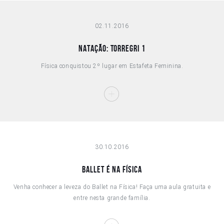
02.11.2016
NATAÇÃO: TORREGRI 1
Física conquistou 2º lugar em Estafeta Feminina.
30.10.2016
BALLET É NA FÍSICA
Venha conhecer a leveza do Ballet na Física! Faça uma aula gratuita e
entre nesta grande família.