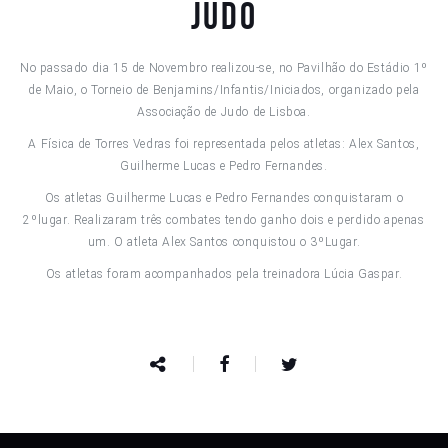
JUDO
No passado dia 15 de Novembro realizou-se, no Pavilhão do Estádio 1º
de Maio, o Torneio de Benjamins/Infantis/Iniciados, organizado pela
Associação de Judo de Lisboa.
A Física de Torres Vedras foi representada pelos atletas: Alex Santos,
Guilherme Lucas e Pedro Fernandes.
Os atletas Guilherme Lucas e Pedro Fernandes conquistaram o
2ºlugar. Realizaram três combates tendo ganho dois e perdido apenas
um. O atleta Alex Santos conquistou o 3ºLugar.
Os atletas foram acompanhados pela treinadora Lúcia Gaspar.